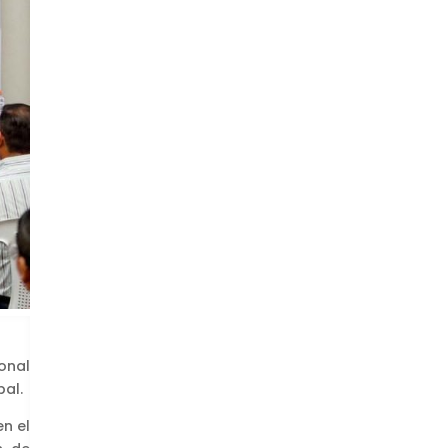
onal
pal.
n el