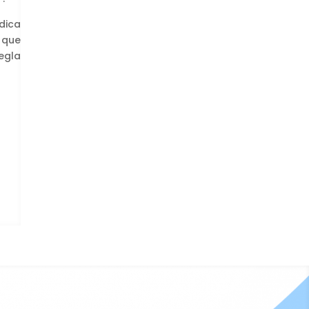
dica
 que
egla