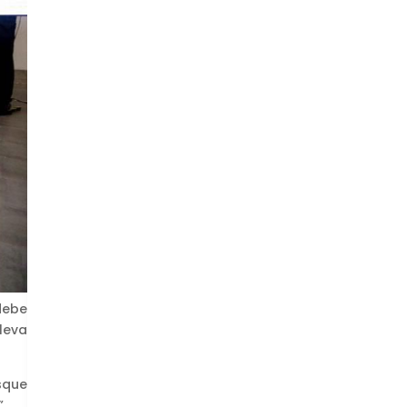
debe
lleva
sque
.