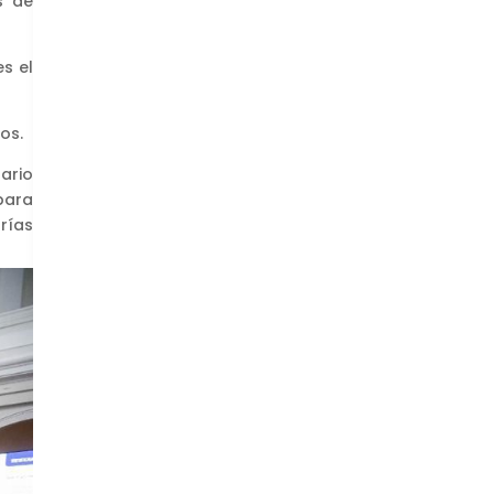
s de
s el
os.
ario
para
rías