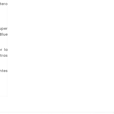
tero
uper
Blue
r la
tras
ntes