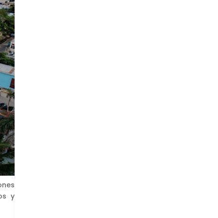
ones
os y