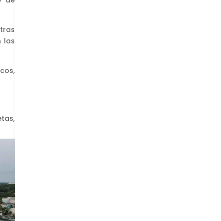
y de
tras
 las
cos,
tas,