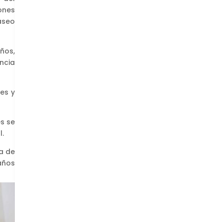
ones
aseo
eños,
ncia
es y
es se
l.
a de
años