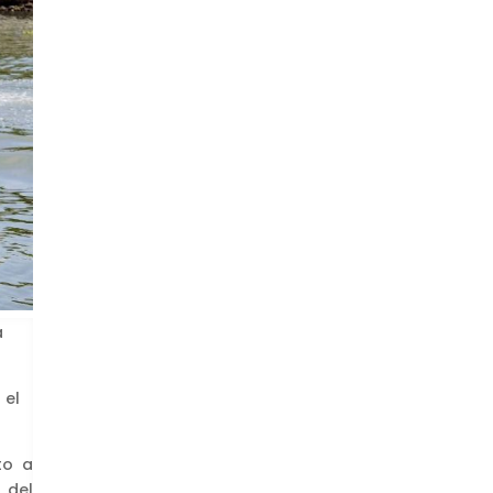
a
 el
to a
 del