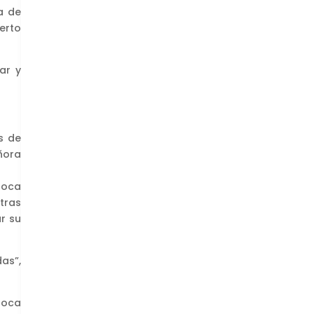
a de
erto
ar y
is de
ñora
 Boca
 tras
ar su
as”,
Boca