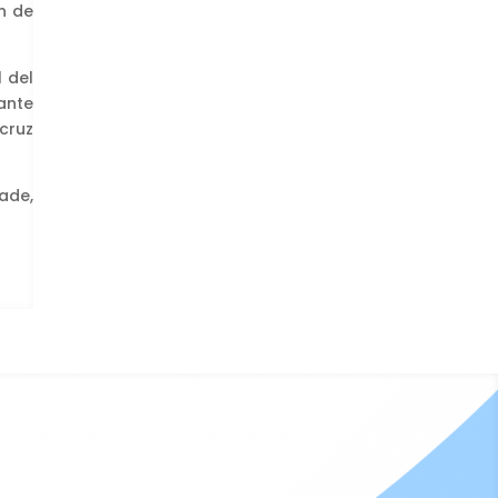
n de
 del
ante
cruz
rade,