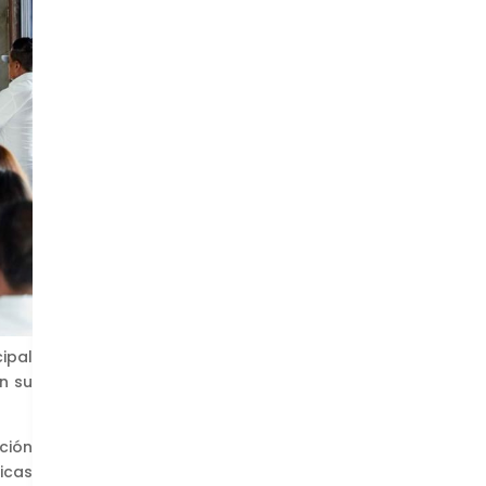
ipal
n su
ción
icas