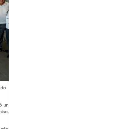
ndo
ó un
iso,