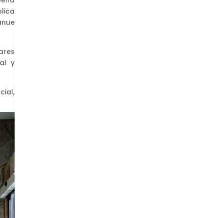
peña
lica
ánue
ares
al y
ial,